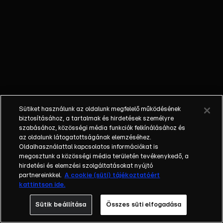
egy
illegális
végső
ütközet
után
elváltak
útjaik. A
küzdelem
során a
Sütiket használunk az oldalunk megfelelő működésének
Jurassikok
biztosításához, a tartalmak és hirdetések személyre
elvettek
szabásához, közösségi média funkciók felkínálásához és
tőlük egy
az oldalunk látogatottságának elemzéséhez.
Oldalhasználattal kapcsolatos információkat is
nagyon
megosztunk a közösségi média területén tevékenykedő, a
értékes
hirdetési és elemzési szolgáltatásokat nyújtó
golyót,
partnereinkkel.
A cookie (süti) tájékoztatóért
Ambert,
kattintson ide.
amelyet
Sütik beállítása
Összes süti elfogadása
most önző
célokra