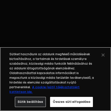
James távozása
előtt rejtélyes
búcsúlevelet
hagyott,
melynek
megfejtéséhez
az egyébként
Ludwig néven
rejtvénykészítő
Sütiket használunk az oldalunk megfelelő működésének
Johnnak be kell
biztosításához, a tartalmak és hirdetések személyre
jutnia a
szabásához, közösségi média funkciók felkínálásához és
rendőrségre,
az oldalunk látogatottságának elemzéséhez.
Oldalhasználattal kapcsolatos információkat is
hogy ott James
megosztunk a közösségi média területén tevékenykedő, a
irodájából
hirdetési és elemzési szolgáltatásokat nyújtó
megszerezhesse
partnereinkkel.
A cookie (süti) tájékoztatóért
bátyja
kattintson ide.
narancssárga
Sütik beállítása
Összes süti elfogadása
noteszét. Ha már
ott van,