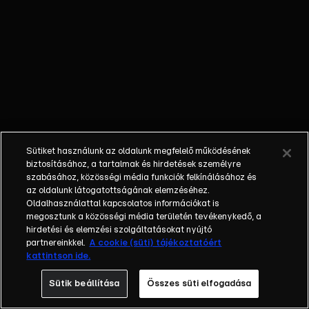
Lucky Luke és a
nagyváros egy
francia–belga
animációs
westernfilm,
amelyet 1971-ben
mutattak be. A
történet Daisy
Townban játszódik,
Sütiket használunk az oldalunk megfelelő működésének
ahol a telepeseknek
biztosításához, a tartalmak és hirdetések személyre
sikerül békés
szabásához, közösségi média funkciók felkínálásához és
az oldalunk látogatottságának elemzéséhez.
egyezségre jutniuk
Oldalhasználattal kapcsolatos információkat is
az indiánokkal, így a
megosztunk a közösségi média területén tevékenykedő, a
város fejlődésnek
hirdetési és elemzési szolgáltatásokat nyújtó
indul. A nyugalmat
partnereinkkel.
A cookie (süti) tájékoztatóért
kattintson ide.
azonban megzavarja
a Dalton fivérek
Sütik beállítása
Összes süti elfogadása
érkezése, akik