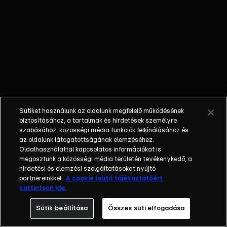
télire. A
folyótól hordja
fel a köveket,
amik folyton
visszagurulnak,
ezért Louie és
Yoko épít neki
egy talicskát,
hogy
Sütiket használunk az oldalunk megfelelő működésének
egyszerre fel
biztosításához, a tartalmak és hirdetések személyre
tudja vinni a
szabásához, közösségi média funkciók felkínálásához és
az oldalunk látogatottságának elemzéséhez.
köveket.
Oldalhasználattal kapcsolatos információkat is
megosztunk a közösségi média területén tevékenykedő, a
hirdetési és elemzési szolgáltatásokat nyújtó
partnereinkkel.
A cookie (süti) tájékoztatóért
kattintson ide.
Sütik beállítása
Összes süti elfogadása