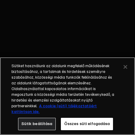
színvonalú jellemzőivel és
érdekességeivel, mindezt
két műsorvezetőnk,
Farkas Betti, Schönekker
László segítségével, akik
felkészülve a témából,
interaktívan,
élményszerűen,
testközelből mutatják be
Sütiket használunk az oldalunk megfelelő működésének
az adott helyszínt,
biztosításához, a tartalmak és hirdetések személyre
témát.Megszólaltatjuk az
szabásához, közösségi média funkciók felkínálásához és
aktuális téma szakértőjét,
az oldalunk látogatottságának elemzéséhez.
Oldalhasználattal kapcsolatos információkat is
és mindazokat a
megosztunk a közösségi média területén tevékenykedő, a
személyeket, akik
hirdetési és elemzési szolgáltatásokat nyújtó
befolyással lehetnek a
partnereinkkel.
A cookie (süti) tájékoztatóért
célközönség döntéseire
kattintson ide.
egy desztináció
Sütik beállítása
Összes süti elfogadása
kiválasztásánál.A műsor a
lehetőségek széles