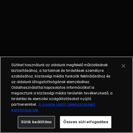
segítségével a
legprofibb
technikákat
sajátíthatod el,
miközben továbbra
is magyar
alapanyagokkal és
szezonálisan
főzünk. Vagány
Sütiket használunk az oldalunk megfelelő működésének
fogások mellett
biztosításához, a tartalmak és hirdetések személyre
beszélünk a
szabásához, közösségi média funkciók felkínálásához és
az oldalunk látogatottságának elemzéséhez.
magyar borokról,
Oldalhasználattal kapcsolatos információkat is
de rengeteg olyan
megosztunk a közösségi média területén tevékenykedő, a
praktikus trükk is
hirdetési és elemzési szolgáltatásokat nyújtó
vár, amivel még az
partnereinkkel.
A cookie (süti) tájékoztatóért
kattintson ide.
anyósod előtt is te
leszel a konyha
Sütik beállítása
Összes süti elfogadása
királya.&nbsp;Ezzel