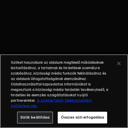
a különleges
élményt.
Miközben
Harvey nagyon
boldog, Zoe fél a
repüléstől és ezt
meg is osztja
Lassie-val. Nem
meri azonban
Sütiket használunk az oldalunk megfelelő működésének
elmondani
biztosításához, a tartalmak és hirdetések személyre
Harvey-nak,
szabásához, közösségi média funkciók felkínálásához és
ezért felszállás
az oldalunk látogatottságának elemzéséhez.
Oldalhasználattal kapcsolatos információkat is
előtt elszalad.
megosztunk a közösségi média területén tevékenykedő, a
Lassie
hirdetési és elemzési szolgáltatásokat nyújtó
észreveszi, hogy
partnereinkkel.
A cookie (süti) tájékoztatóért
vihar közeleg,
kattintson ide.
így Zoe
Sütik beállítása
Összes süti elfogadása
visszasiet, hogy
megakadályozza