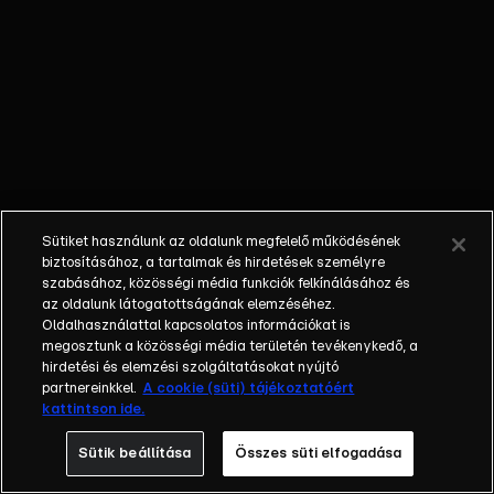
kempingezni.
Útközben Zoe
szeretné, hogy
magasabban, a
hegyekben
verjenek tábort,
hátha úgy
közelebb
lesznek a
Sütiket használunk az oldalunk megfelelő működésének
csillagokhoz.
biztosításához, a tartalmak és hirdetések személyre
Kim
szabásához, közösségi média funkciók felkínálásához és
beleegyezik, de
az oldalunk látogatottságának elemzéséhez.
Oldalhasználattal kapcsolatos információkat is
figyelmezteti
megosztunk a közösségi média területén tevékenykedő, a
őket, hogy az
hirdetési és elemzési szolgáltatásokat nyújtó
oda vezető út
partnereinkkel.
A cookie (süti) tájékoztatóért
veszélyes lehet.
kattintson ide.
Egy csillagos
Sütik beállítása
Összes süti elfogadása
éjszaka után
Kimet megmarja