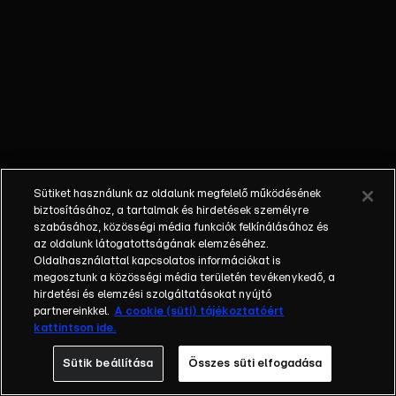
váratlan
fordulatot hoz,
amikor Zoe
megtudja, hogy
Judith most
kerekesszékben
él. Zoe, Judith,
Harvey és
Lassie hosszú
Sütiket használunk az oldalunk megfelelő működésének
túrára indulnak
biztosításához, a tartalmak és hirdetések személyre
a völgyben, ám
szabásához, közösségi média funkciók felkínálásához és
újabb
az oldalunk látogatottságának elemzéséhez.
Oldalhasználattal kapcsolatos információkat is
meglepetés éri
megosztunk a közösségi média területén tevékenykedő, a
őket, amikor
hirdetési és elemzési szolgáltatásokat nyújtó
Judith úgy
partnereinkkel.
A cookie (süti) tájékoztatóért
dönt, letérnek a
kattintson ide.
kijelölt útról.
Sütik beállítása
Összes süti elfogadása