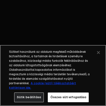
terelésében.
Cowboyokkal
együtt
dolgozva
segítenek
visszaterelni
a lovakat a
völgybe, ahol
gondoskodnak
Sütiket használunk az oldalunk megfelelő működésének
róluk, majd
biztosításához, a tartalmak és hirdetések személyre
biztonságos
szabásához, közösségi média funkciók felkínálásához és
ranchokra
az oldalunk látogatottságának elemzéséhez.
Oldalhasználattal kapcsolatos információkat is
kerülnek.
megosztunk a közösségi média területén tevékenykedő, a
Amikor
hirdetési és elemzési szolgáltatásokat nyújtó
azonban egy
partnereinkkel.
A cookie (süti) tájékoztatóért
vemhes
kattintson ide.
kanca eltűnik,
Sütik beállítása
Összes süti elfogadása
Zoé és Lassie
nem