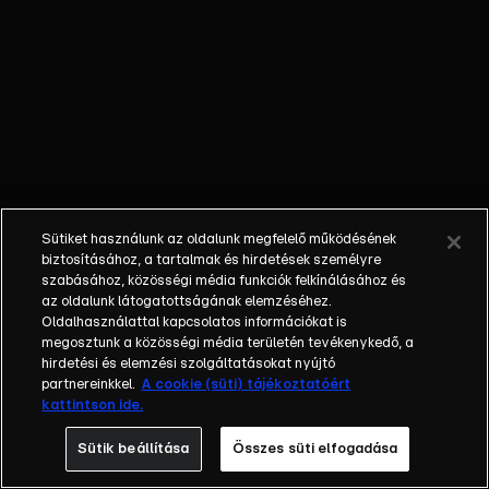
Amikor
Samantha egy
veszélyes
befagyott
tavon akar
korcsolyázni, az
egész társaság
bajba kerül. Zoé
közbelép,
Sütiket használunk az oldalunk megfelelő működésének
megmenti
biztosításához, a tartalmak és hirdetések személyre
Samanthát, és
szabásához, közösségi média funkciók felkínálásához és
új
az oldalunk látogatottságának elemzéséhez.
Oldalhasználattal kapcsolatos információkat is
szövetségesre
megosztunk a közösségi média területén tevékenykedő, a
talál.
hirdetési és elemzési szolgáltatásokat nyújtó
partnereinkkel.
A cookie (süti) tájékoztatóért
kattintson ide.
Sütik beállítása
Összes süti elfogadása