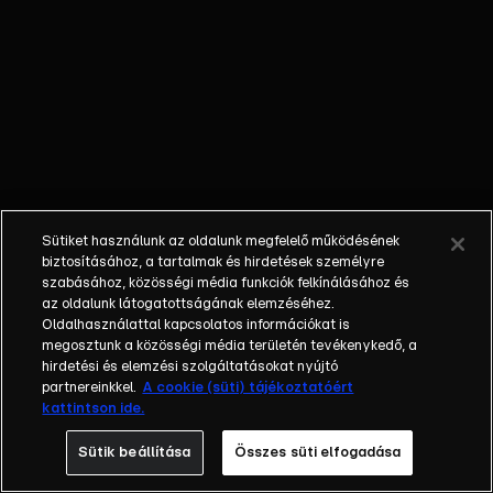
ötletnek,
kénytelen lesz
elviselni az új
házikedvencet.
Sütiket használunk az oldalunk megfelelő működésének
biztosításához, a tartalmak és hirdetések személyre
szabásához, közösségi média funkciók felkínálásához és
az oldalunk látogatottságának elemzéséhez.
Oldalhasználattal kapcsolatos információkat is
megosztunk a közösségi média területén tevékenykedő, a
hirdetési és elemzési szolgáltatásokat nyújtó
partnereinkkel.
A cookie (süti) tájékoztatóért
kattintson ide.
Sütik beállítása
Összes süti elfogadása