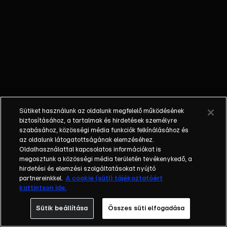
alakul
zökkenőmentesen.
Gyorsan ki kell
találni, hogyan
segíthetnek rajta.
Sütiket használunk az oldalunk megfelelő működésének
biztosításához, a tartalmak és hirdetések személyre
szabásához, közösségi média funkciók felkínálásához és
az oldalunk látogatottságának elemzéséhez.
Oldalhasználattal kapcsolatos információkat is
megosztunk a közösségi média területén tevékenykedő, a
hirdetési és elemzési szolgáltatásokat nyújtó
partnereinkkel.
A cookie (süti) tájékoztatóért
kattintson ide.
Sütik beállítása
Összes süti elfogadása