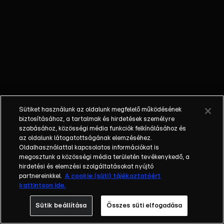
kitalálja, hogyan
lehet a
legunalmasabb
feladatokból is
vidám játék. De
vajon mit
szólnak majd a
szülők, amikor
hazatérnek?
Sütiket használunk az oldalunk megfelelő működésének
biztosításához, a tartalmak és hirdetések személyre
szabásához, közösségi média funkciók felkínálásához és
az oldalunk látogatottságának elemzéséhez.
Oldalhasználattal kapcsolatos információkat is
megosztunk a közösségi média területén tevékenykedő, a
hirdetési és elemzési szolgáltatásokat nyújtó
partnereinkkel.
A cookie (süti) tájékoztatóért
kattintson ide.
Sütik beállítása
Összes süti elfogadása