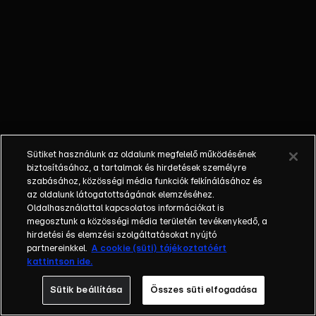
eladható volt a
nagyközönségnek.
Sütiket használunk az oldalunk megfelelő működésének
biztosításához, a tartalmak és hirdetések személyre
szabásához, közösségi média funkciók felkínálásához és
az oldalunk látogatottságának elemzéséhez.
Oldalhasználattal kapcsolatos információkat is
megosztunk a közösségi média területén tevékenykedő, a
hirdetési és elemzési szolgáltatásokat nyújtó
partnereinkkel.
A cookie (süti) tájékoztatóért
kattintson ide.
Sütik beállítása
Összes süti elfogadása