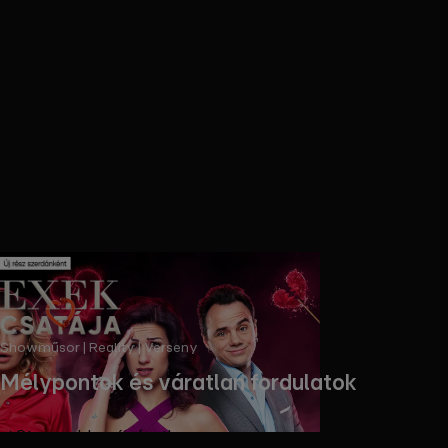
Showműsor | Reality | Verseny
Mélypontok és váratlan fordulatok
Streameld az új részt!