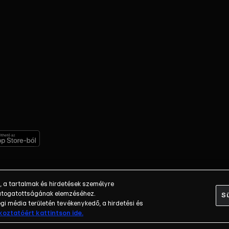
, a tartalmak és hirdetések személyre
 látogatottságának elemzéséhez.
Sü
i média területén tevékenykedő, a hirdetési és
ékoztatóért kattintson ide.