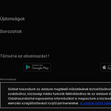
Újdonságok
Sorozatok
RTL+ useful links.
Töltsd le az alkalmazást !
Információ
Impresszum
Sütiket használunk az oldalunk megfelelő működésének biztosításához
Adatvédelem
szabásához, közösségi média funkciók felkínálásához és az oldalunk
Cookie-k kezelése
Oldalhasználattal kapcsolatos információkat is megosztunk a közösség
Felhasználási feltételek
elemzési szolgáltatásokat nyújtó partnereinkkel.
A cookie (süti) táj
AI tiltakozás