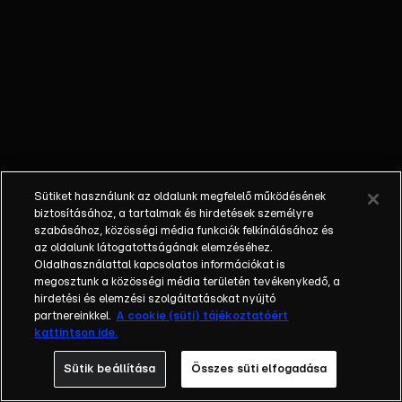
és Pető Brúnó,
átvert szereplő:
Valkusz Milán. |
A műsorszám
AI
használatával
módosított
elemeket
tartalmaz.
Sütiket használunk az oldalunk megfelelő működésének
biztosításához, a tartalmak és hirdetések személyre
szabásához, közösségi média funkciók felkínálásához és
az oldalunk látogatottságának elemzéséhez.
Oldalhasználattal kapcsolatos információkat is
megosztunk a közösségi média területén tevékenykedő, a
hirdetési és elemzési szolgáltatásokat nyújtó
partnereinkkel.
A cookie (süti) tájékoztatóért
kattintson ide.
Sütik beállítása
Összes süti elfogadása