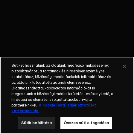
és Pető Brúnó,
átvert szereplő:
Gáspár Evelin. |
A műsorszám
AI
használatával
módosított
elemeket
tartalmaz.
Sütiket használunk az oldalunk megfelelő működésének
biztosításához, a tartalmak és hirdetések személyre
szabásához, közösségi média funkciók felkínálásához és
az oldalunk látogatottságának elemzéséhez.
Oldalhasználattal kapcsolatos információkat is
megosztunk a közösségi média területén tevékenykedő, a
hirdetési és elemzési szolgáltatásokat nyújtó
partnereinkkel.
A cookie (süti) tájékoztatóért
kattintson ide.
Sütik beállítása
Összes süti elfogadása