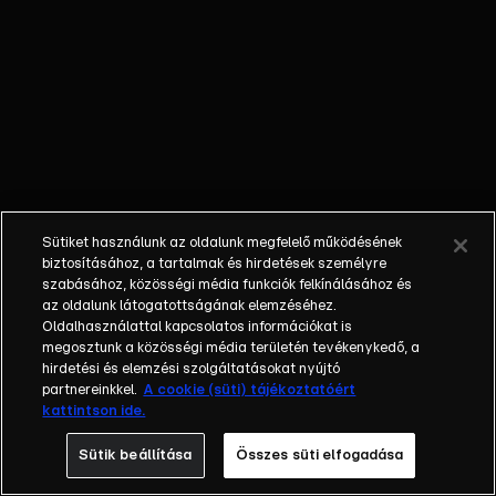
és Pető Brúnó,
átvert szereplő:
Kabát Peti. | A
műsorszám AI
használatával
módosított
elemeket
tartalmaz.
Sütiket használunk az oldalunk megfelelő működésének
biztosításához, a tartalmak és hirdetések személyre
szabásához, közösségi média funkciók felkínálásához és
az oldalunk látogatottságának elemzéséhez.
Oldalhasználattal kapcsolatos információkat is
megosztunk a közösségi média területén tevékenykedő, a
hirdetési és elemzési szolgáltatásokat nyújtó
partnereinkkel.
A cookie (süti) tájékoztatóért
kattintson ide.
Sütik beállítása
Összes süti elfogadása