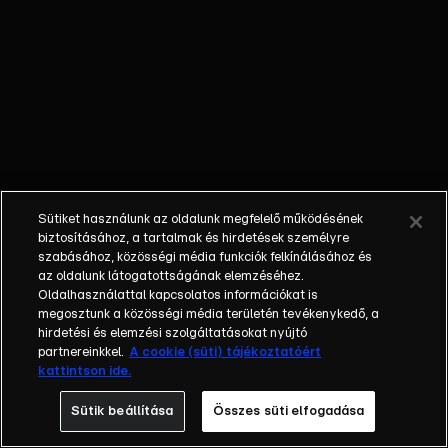
átvert
szereplők:
Delhusa Gjon,
Csepregi Éva,
Szandi.
Sütiket használunk az oldalunk megfelelő működésének
biztosításához, a tartalmak és hirdetések személyre
szabásához, közösségi média funkciók felkínálásához és
az oldalunk látogatottságának elemzéséhez.
Oldalhasználattal kapcsolatos információkat is
megosztunk a közösségi média területén tevékenykedő, a
hirdetési és elemzési szolgáltatásokat nyújtó
partnereinkkel.
A cookie (süti) tájékoztatóért
kattintson ide.
Sütik beállítása
Összes süti elfogadása