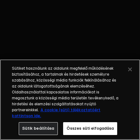
átvert
szereplők:
Szandi, Princess
együttes.
Sütiket használunk az oldalunk megfelelő működésének
biztosításához, a tartalmak és hirdetések személyre
szabásához, közösségi média funkciók felkínálásához és
az oldalunk látogatottságának elemzéséhez.
Oldalhasználattal kapcsolatos információkat is
megosztunk a közösségi média területén tevékenykedő, a
hirdetési és elemzési szolgáltatásokat nyújtó
partnereinkkel.
A cookie (süti) tájékoztatóért
kattintson ide.
Sütik beállítása
Összes süti elfogadása