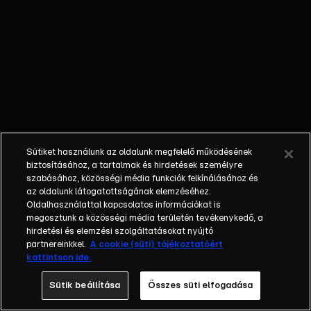
kerül, ennek
örömére
Marozsán egy
rendőri
kitüntetéssel
érkezik meg
Makkosszállásra
- de vajon kinek
adja át? Sárika
Sütiket használunk az oldalunk megfelelő működésének
Zarathustra
biztosításához, a tartalmak és hirdetések személyre
keresésére indul.
szabásához, közösségi média funkciók felkínálásához és
A templomban
az oldalunk látogatottságának elemzéséhez.
Oldalhasználattal kapcsolatos információkat is
két kedves
megosztunk a közösségi média területén tevékenykedő, a
kutya miatt
hirdetési és elemzési szolgáltatásokat nyújtó
elszabadul a
partnereinkkel.
A cookie (süti) tájékoztatóért
pokol.
kattintson ide.
Sütik beállítása
Összes süti elfogadása