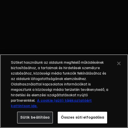
legújabb
üzletbe,
ám ennek
nagy ára
van. Zozó
mindent
bevall,
Sótonyi
ismét
Sütiket használunk az oldalunk megfelelő működésének
gyanúba
biztosításához, a tartalmak és hirdetések személyre
kerül.
szabásához, közösségi média funkciók felkínálásához és
Ludmilla
az oldalunk látogatottságának elemzéséhez.
Oldalhasználattal kapcsolatos információkat is
szembenéz
megosztunk a közösségi média területén tevékenykedő, a
Anatolijjal.
hirdetési és elemzési szolgáltatásokat nyújtó
Pitykét és
partnereinkkel.
A cookie (süti) tájékoztatóért
Zsigát
kattintson ide.
elképesztő
Sütik beállítása
Összes süti elfogadása
ajánlattal
látogatják