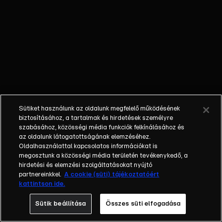
rendet tesz a
csapatában,
majd új
feladattal
bízza meg
őket. Tivadar
és Márk
letartóztatást
hajt végre.
Sütiket használunk az oldalunk megfelelő működésének
biztosításához, a tartalmak és hirdetések személyre
szabásához, közösségi média funkciók felkínálásához és
az oldalunk látogatottságának elemzéséhez.
Oldalhasználattal kapcsolatos információkat is
megosztunk a közösségi média területén tevékenykedő, a
hirdetési és elemzési szolgáltatásokat nyújtó
partnereinkkel.
A cookie (süti) tájékoztatóért
kattintson ide.
Sütik beállítása
Összes süti elfogadása