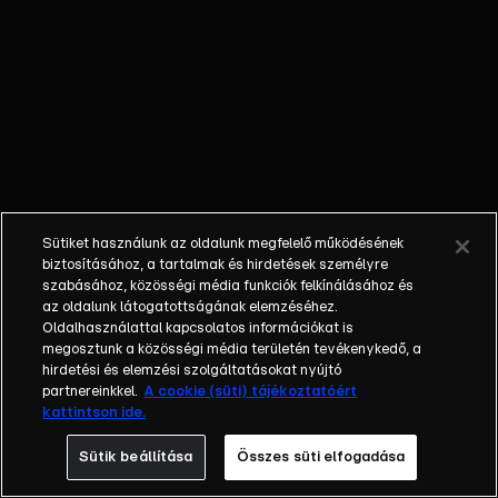
igyekeznek
teljesíteni, Ildi
és Bonifác
pedig a
zarándoklatot
szeretnék
egyenesben
tartani. Vajon
mindeközben
Sütiket használunk az oldalunk megfelelő működésének
sikerül-e a nagy
biztosításához, a tartalmak és hirdetések személyre
csempészakció?
szabásához, közösségi média funkciók felkínálásához és
az oldalunk látogatottságának elemzéséhez.
Oldalhasználattal kapcsolatos információkat is
megosztunk a közösségi média területén tevékenykedő, a
hirdetési és elemzési szolgáltatásokat nyújtó
partnereinkkel.
A cookie (süti) tájékoztatóért
kattintson ide.
Sütik beállítása
Összes süti elfogadása