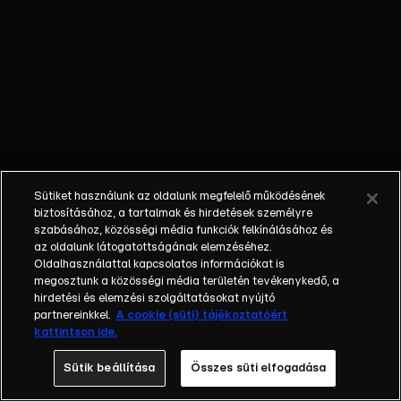
át, elveszett
kincsek,
szigetek és
hajóroncsok
után kutatva.
Kalandjaik
során velük
tart kétéltű
repülőjével
Sütiket használunk az oldalunk megfelelő működésének
Kapitány, aki
biztosításához, a tartalmak és hirdetések személyre
a végtelen
szabásához, közösségi média funkciók felkínálásához és
az oldalunk látogatottságának elemzéséhez.
égbolt
Oldalhasználattal kapcsolatos információkat is
uraként a
megosztunk a közösségi média területén tevékenykedő, a
levegőből
hirdetési és elemzési szolgáltatásokat nyújtó
segíti
partnereinkkel.
A cookie (süti) tájékoztatóért
kattintson ide.
barátait. A
2016-ban
Sütik beállítása
Összes süti elfogadása
bemutatott