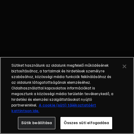
át, elveszett
kincsek,
szigetek és
hajóroncsok
után kutatva.
Kalandjaik
során velük
tart kétéltű
repülőjével
Sütiket használunk az oldalunk megfelelő működésének
Kapitány, aki
biztosításához, a tartalmak és hirdetések személyre
a végtelen
szabásához, közösségi média funkciók felkínálásához és
az oldalunk látogatottságának elemzéséhez.
égbolt
Oldalhasználattal kapcsolatos információkat is
uraként a
megosztunk a közösségi média területén tevékenykedő, a
levegőből
hirdetési és elemzési szolgáltatásokat nyújtó
segíti
partnereinkkel.
A cookie (süti) tájékoztatóért
kattintson ide.
barátait.
Veszélyekből
Sütik beállítása
Összes süti elfogadása
is kijut nekik,