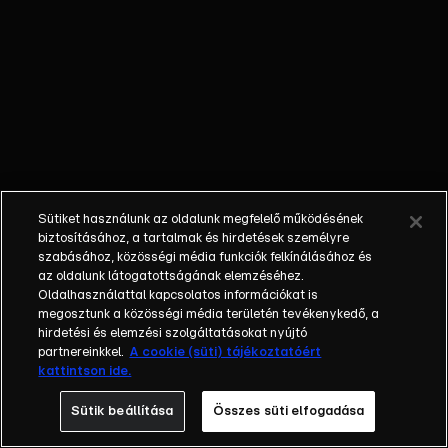
keretében az
„ingatlanguruknak”
nemcsak a piacon
lévő legjobb
ajánlatokat kell
megtalálniuk,
hanem meg is kell
győzniük a
jelentkezőket
Sütiket használunk az oldalunk megfelelő működésének
arról, hogy ezek
biztosításához, a tartalmak és hirdetések személyre
az ingatlanok a
szabásához, közösségi média funkciók felkínálásához és
legjobb
az oldalunk látogatottságának elemzéséhez.
Oldalhasználattal kapcsolatos információkat is
választások a
megosztunk a közösségi média területén tevékenykedő, a
számukra. A műsor
hirdetési és elemzési szolgáltatásokat nyújtó
különlegessége,
partnereinkkel.
A cookie (süti) tájékoztatóért
hogy a
kattintson ide.
résztvevők
Sütik beállítása
Összes süti elfogadása
különböző
igényekkel