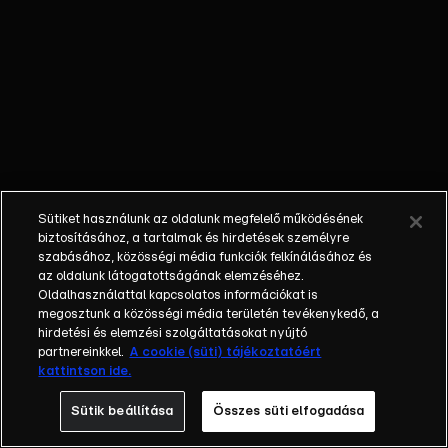
tartja ébren
állandóan,
hanem az
egész falut.
Sütiket használunk az oldalunk megfelelő működésének
biztosításához, a tartalmak és hirdetések személyre
szabásához, közösségi média funkciók felkínálásához és
az oldalunk látogatottságának elemzéséhez.
Oldalhasználattal kapcsolatos információkat is
megosztunk a közösségi média területén tevékenykedő, a
hirdetési és elemzési szolgáltatásokat nyújtó
partnereinkkel.
A cookie (süti) tájékoztatóért
kattintson ide.
Sütik beállítása
Összes süti elfogadása