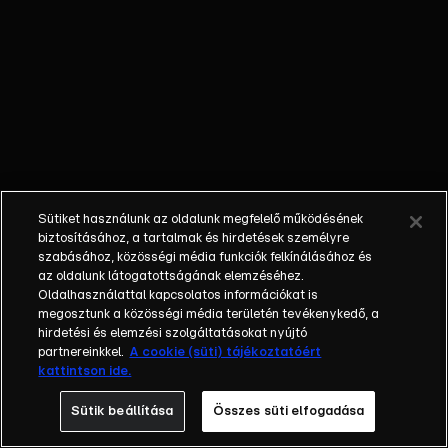
elkerüljék a
büntetést.
Sütiket használunk az oldalunk megfelelő működésének
biztosításához, a tartalmak és hirdetések személyre
szabásához, közösségi média funkciók felkínálásához és
az oldalunk látogatottságának elemzéséhez.
Oldalhasználattal kapcsolatos információkat is
megosztunk a közösségi média területén tevékenykedő, a
hirdetési és elemzési szolgáltatásokat nyújtó
partnereinkkel.
A cookie (süti) tájékoztatóért
kattintson ide.
Sütik beállítása
Összes süti elfogadása