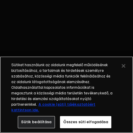
Harrynek,
hogy szálljon
rá a
videósokra,
Zarának pedig,
hogy a
személyzetnél
próbálkozzon.
Darabos
Sütiket használunk az oldalunk megfelelő működésének
százados
biztosításához, a tartalmak és hirdetések személyre
megérkezik
szabásához, közösségi média funkciók felkínálásához és
az oldalunk látogatottságának elemzéséhez.
Judit titkos
Oldalhasználattal kapcsolatos információkat is
mobiljának
megosztunk a közösségi média területén tevékenykedő, a
képeivel: a
hirdetési és elemzési szolgáltatásokat nyújtó
telefonon
partnereinkkel.
A cookie (süti) tájékoztatóért
kattintson ide.
találtak egy
fotósorozatot,
Sütik beállítása
Összes süti elfogadása
amelyen Anna