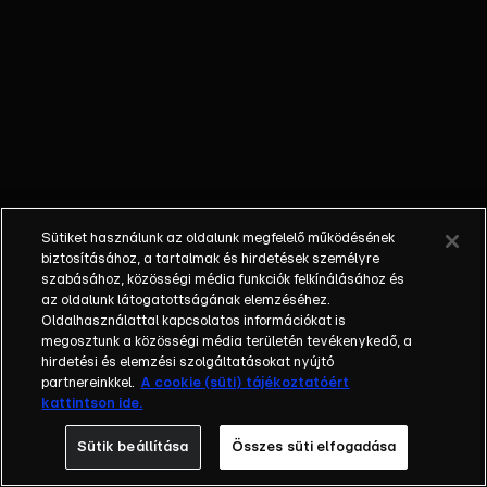
hogy mitikus
elemekkel
alakítsák át a
leendő
Birodalmat, még
Jézus Krisztust
is megpróbálták
árja hősként
ábrázolni.
Sütiket használunk az oldalunk megfelelő működésének
biztosításához, a tartalmak és hirdetések személyre
szabásához, közösségi média funkciók felkínálásához és
az oldalunk látogatottságának elemzéséhez.
Oldalhasználattal kapcsolatos információkat is
megosztunk a közösségi média területén tevékenykedő, a
hirdetési és elemzési szolgáltatásokat nyújtó
partnereinkkel.
A cookie (süti) tájékoztatóért
kattintson ide.
Sütik beállítása
Összes süti elfogadása