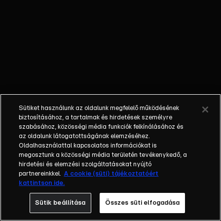
rendőrség
nyomoz.
KIENGEDTÉK –
Hiába ítélték
Kanadában
életfogytiglanra,
itthon csak 15
évet kaphatott,
és már ki is
Sütiket használunk az oldalunk megfelelő működésének
szabadult a
biztosításához, a tartalmak és hirdetések személyre
karddal gyilkoló
szabásához, közösségi média funkciók felkínálásához és
az oldalunk látogatottságának elemzéséhez.
magyar.
Oldalhasználattal kapcsolatos információkat is
TILTAKOZNAK
megosztunk a közösségi média területén tevékenykedő, a
– A jogállamiság
hirdetési és elemzési szolgáltatásokat nyújtó
és a demokrácia
partnereinkkel.
A cookie (süti) tájékoztatóért
kattintson ide.
védelmében
szervez
Sütik beállítása
Összes süti elfogadása
tüntetést a