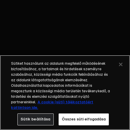
épp a rendőrök
szeme láttára.
Tragédia -
Meghalt az
ötéves kisfiú, aki
tegnap tűnt el
szigetszentmiklósi
otthonukból, egy
közeli tóban
Sütiket használunk az oldalunk megfelelő működésének
találták meg a
biztosításához, a tartalmak és hirdetések személyre
holttestét.
szabásához, közösségi média funkciók felkínálásához és
az oldalunk látogatottságának elemzéséhez.
Hőkupola -
Oldalhasználattal kapcsolatos információkat is
Megérkezett a
megosztunk a közösségi média területén tevékenykedő, a
rendkívüli
hirdetési és elemzési szolgáltatásokat nyújtó
kánikulát okozó
partnereinkkel.
A cookie (süti) tájékoztatóért
kattintson ide.
jelenség, volt,
ahol 40 fokot
Sütik beállítása
Összes süti elfogadása
mértek, a