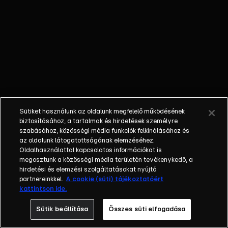
MEGDÖBBENTŐ
– Korrepetálásra
hívta át magához
a tanárnő, akkor
kezdte el zaklatni
– erről beszélt a
gyerekmolesztálás
egyik áldozata.
MILLIÁRDOSOK –
Sütiket használunk az oldalunk megfelelő működésének
Egyetlen év alatt
biztosításához, a tartalmak és hirdetések személyre
182 milliárddal
szabásához, közösségi média funkciók felkínálásához és
az oldalunk látogatottságának elemzéséhez.
növelte vagyonát
Oldalhasználattal kapcsolatos információkat is
Mészáros Lőrinc,
megosztunk a közösségi média területén tevékenykedő, a
de új név is van a
hirdetési és elemzési szolgáltatásokat nyújtó
leggazdagabbak
partnereinkkel.
A cookie (süti) tájékoztatóért
kattintson ide.
listáján.
Sütik beállítása
Összes süti elfogadása