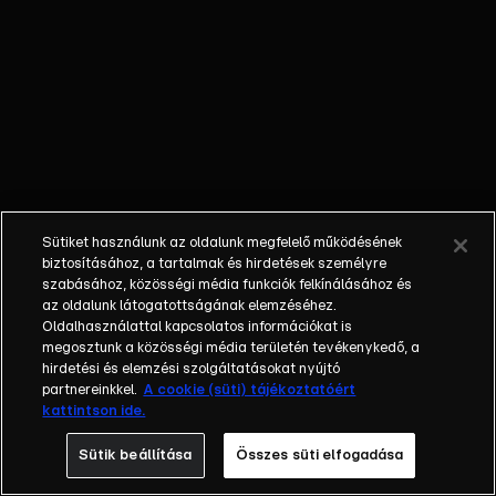
dolgozók. Szabály
- Négy éve nincs
ítélet, szabadlábra
került az a férfi, aki
2022-ben kilenc
éves gyereke
szeme láttára
fojthatta meg
élettársát. EU-
Sütiket használunk az oldalunk megfelelő működésének
pénzek -
biztosításához, a tartalmak és hirdetések személyre
Szigorítják a
szabásához, közösségi média funkciók felkínálásához és
az oldalunk látogatottságának elemzéséhez.
vagyonnyilatkozati
Oldalhasználattal kapcsolatos információkat is
rendszert, erősítik
megosztunk a közösségi média területén tevékenykedő, a
az integritás
hirdetési és elemzési szolgáltatásokat nyújtó
hatóságot,
partnereinkkel.
A cookie (süti) tájékoztatóért
kattintson ide.
felszámolják a
közérdekű
Sütik beállítása
Összes süti elfogadása
vagyonkezelő