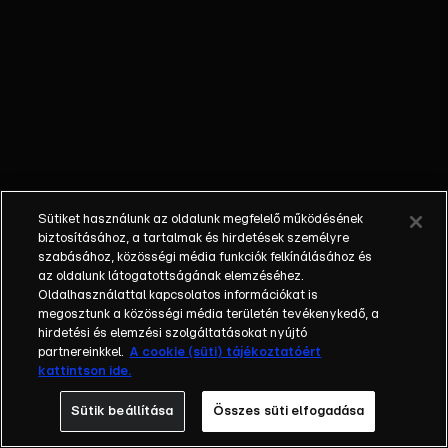
a lány, aki apját,
nagymamáját
megkéselte, aztán két
ismeretlent is
bedrogozva
Mosonmagyaróváron,
végül a TEK-esek
vitték el. ANYAGIAK -
Kapitány Istvánnak 6
Sütiket használunk az oldalunk megfelelő működésének
milliárdja van, Orbán
biztosításához, a tartalmak és hirdetések személyre
Anita havi hétmilliót
szabásához, közösségi média funkciók felkínálásához és
az oldalunk látogatottságának elemzéséhez.
keresett, Orbán Viktor
Oldalhasználattal kapcsolatos információkat is
semmit sem
megosztunk a közösségi média területén tevékenykedő, a
gazdagodott, leadták a
hirdetési és elemzési szolgáltatásokat nyújtó
képviselők a
partnereinkkel.
A cookie (süti) tájékoztatóért
kattintson ide.
vagyonnyilatkozatokat.
Sütik beállítása
Összes süti elfogadása