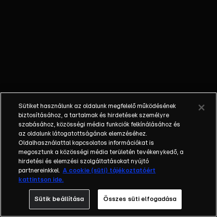
BELEFULLADT -
Vadmalac fulladt
a tatabányai
strand egyik
medencéjébe, a
Nébih vizsgálja,
hogy hordozta-e
az afrikai
sertéspestist.
Sütiket használunk az oldalunk megfelelő működésének
LÉPNEK -
biztosításához, a tartalmak és hirdetések személyre
Sulyoknál járt
szabásához, közösségi média funkciók felkínálásához és
az oldalunk látogatottságának elemzéséhez.
Magyar Péter,
Oldalhasználattal kapcsolatos információkat is
mivel önként nem
megosztunk a közösségi média területén tevékenykedő, a
távozik, egy
hirdetési és elemzési szolgáltatásokat nyújtó
hónapon belül
partnereinkkel.
A cookie (süti) tájékoztatóért
kattintson ide.
módosítják az
alaptörvényt,
Sütik beállítása
Összes süti elfogadása
hogy eltávolítsák.