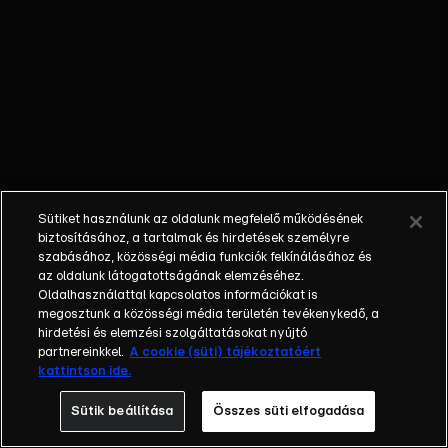
szeresére 10
év alatt.
LEFÚJTÁK –
Hiába
bontották el a
Magyar Rádió
egykori
épületeit,
egyelőre
Sütiket használunk az oldalunk megfelelő működésének
mégsem épül
biztosításához, a tartalmak és hirdetések személyre
meg a
szabásához, közösségi média funkciók felkínálásához és
az oldalunk látogatottságának elemzéséhez.
Pázmány
Oldalhasználattal kapcsolatos információkat is
Péter Katolikus
megosztunk a közösségi média területén tevékenykedő, a
Egyetem
hirdetési és elemzési szolgáltatásokat nyújtó
budapesti
partnereinkkel.
A cookie (süti) tájékoztatóért
kattintson ide.
campusa.
ÜTKÖZÉS –
Sütik beállítása
Összes süti elfogadása
Buszmegállóba