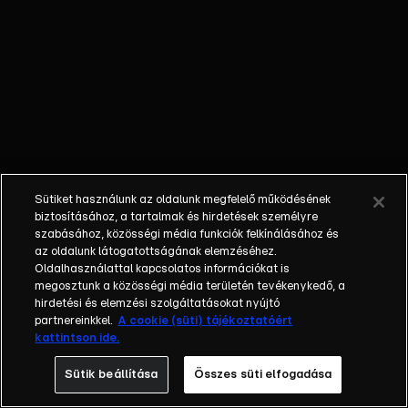
Sárisápon akart
megölni.
KAMPÁNYVIZIT
– J. D. Vance egy
nappal tovább
marad
Budapesten.
Szerinte szenny
zúdul Orbán
Sütiket használunk az oldalunk megfelelő működésének
Viktorra, de
biztosításához, a tartalmak és hirdetések személyre
Amerika a
szabásához, közösségi média funkciók felkínálásához és
az oldalunk látogatottságának elemzéséhez.
döntéseit nem köti
Oldalhasználattal kapcsolatos információkat is
az
megosztunk a közösségi média területén tevékenykedő, a
újraválasztásához.
hirdetési és elemzési szolgáltatásokat nyújtó
TÉT – Wáberer
partnereinkkel.
A cookie (süti) tájékoztatóért
kattintson ide.
György, az egyik
leggazdagabb
Sütik beállítása
Összes süti elfogadása
magyar szerint a