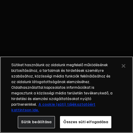
Megdöbbentek -
sokkolta a falut,
hogy az a 17 éves
fiú végzett a
rokonával, aki
korábban
mindenben
segített
mozgáskorlátozott
Sütiket használunk az oldalunk megfelelő működésének
áldozatának.
biztosításához, a tartalmak és hirdetések személyre
Csúszós -
szabásához, közösségi média funkciók felkínálásához és
az oldalunk látogatottságának elemzéséhez.
mentőhelikopter
Oldalhasználattal kapcsolatos információkat is
jött egy sérült
megosztunk a közösségi média területén tevékenykedő, a
túrázóért a kőszegi
hirdetési és elemzési szolgáltatásokat nyújtó
hegységbe, a
partnereinkkel.
A cookie (süti) tájékoztatóért
kattintson ide.
lefagyott úton se
a mentők, se a
Sütik beállítása
Összes süti elfogadása
tűzoltók nem