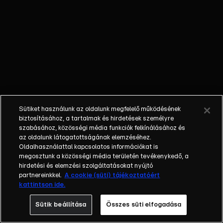
szabadult férfi is
a házban élt.
Kegyetlen - ivott
és drogozott a
gyilkosság előtt
a 17 éves
szatmárcsekei
fiatal - újévkor
megfojtotta,
Sütiket használunk az oldalunk megfelelő működésének
majd felgyújtotta
biztosításához, a tartalmak és hirdetések személyre
rokonát -
szabásához, közösségi média funkciók felkínálásához és
az oldalunk látogatottságának elemzéséhez.
letartóztatták.
Oldalhasználattal kapcsolatos információkat is
Gyermekvédelem
megosztunk a közösségi média területén tevékenykedő, a
- fejenként havi 5
hirdetési és elemzési szolgáltatásokat nyújtó
ezret kell költeni
partnereinkkel.
A cookie (süti) tájékoztatóért
kattintson ide.
tisztálkodási
eszközökre az
Sütik beállítása
Összes süti elfogadása
intézményekben