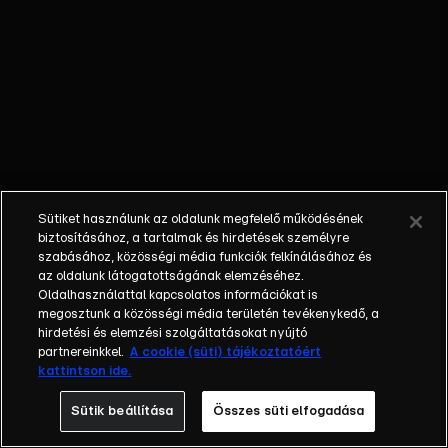
megmenteni.
Gázolás -
próbáltak futni,
de már késő
volt, ezt
mondta
híradónknak a
fiatal, akit
barátnőjével
Sütiket használunk az oldalunk megfelelő működésének
ütöttek el a
biztosításához, a tartalmak és hirdetések személyre
zebrán
szabásához, közösségi média funkciók felkínálásához és
az oldalunk látogatottságának elemzéséhez.
Szombathelyen.
Oldalhasználattal kapcsolatos információkat is
Szőlő utca -
megosztunk a közösségi média területén tevékenykedő, a
kiüríthetik a
hirdetési és elemzési szolgáltatásokat nyújtó
javítóintézetet,
partnereinkkel.
A cookie (süti) tájékoztatóért
kattintson ide.
a botrányok
miatt kevés
Sütik beállítása
Összes süti elfogadása
szakember