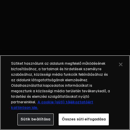
Rosszullét - 50
gyerek került
kórházba, de 470
ovisnak és
iskolásnak lett
panasza a XIII.
kerületben,
ételmérgezésre
gyanakodnak.
Sütiket használunk az oldalunk megfelelő működésének
Találkozó -
biztosításához, a tartalmak és hirdetések személyre
Perceken belül
szabásához, közösségi média funkciók felkínálásához és
az oldalunk látogatottságának elemzéséhez.
megkezdődhet a
Oldalhasználattal kapcsolatos információkat is
Trump-Orbán
megosztunk a közösségi média területén tevékenykedő, a
megbeszélés a
hirdetési és elemzési szolgáltatásokat nyújtó
Fehér Házban, az
partnereinkkel.
A cookie (süti) tájékoztatóért
kattintson ide.
amerikai
szankciókról és
Sütik beállítása
Összes süti elfogadása
nukleáris