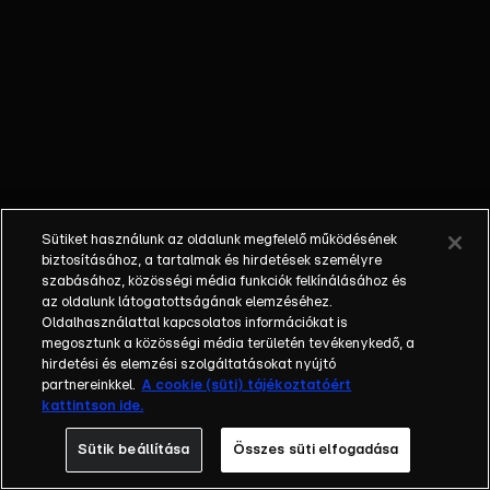
november 1-jétől
akkor is fizet
visszatérítést a
MÁV az
utasoknak, ha
nem tudnak
olyan kocsival
utazni, mint
amilyenre jegyet
Sütiket használunk az oldalunk megfelelő működésének
váltottak.
biztosításához, a tartalmak és hirdetések személyre
Elutasítás -
szabásához, közösségi média funkciók felkínálásához és
az oldalunk látogatottságának elemzéséhez.
Orbán Viktor
Oldalhasználattal kapcsolatos információkat is
kért, de nem
megosztunk a közösségi média területén tevékenykedő, a
kapott
hirdetési és elemzési szolgáltatásokat nyújtó
mentességet az
partnereinkkel.
A cookie (süti) tájékoztatóért
kattintson ide.
olajipari
szankciók alól -
Sütik beállítása
Összes süti elfogadása
ezt Donald