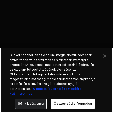
- Egy utassal
mentette ki az
ájult buszsofőrt,
ezt mesélte egy
autós
híradónknak, az
elsők között
segített a
szolnoki baleset
Sütiket használunk az oldalunk megfelelő működésének
sérültjeinek.
biztosításához, a tartalmak és hirdetések személyre
Békemenet -
szabásához, közösségi média funkciók felkínálásához és
az oldalunk látogatottságának elemzéséhez.
1956-ban a
Oldalhasználattal kapcsolatos információkat is
szabadság,
megosztunk a közösségi média területén tevékenykedő, a
most a béke
hirdetési és elemzési szolgáltatásokat nyújtó
fővárosa
partnereinkkel.
A cookie (süti) tájékoztatóért
kattintson ide.
Budapest, a
kormányfő
Sütik beállítása
Összes süti elfogadása
megtévesztett