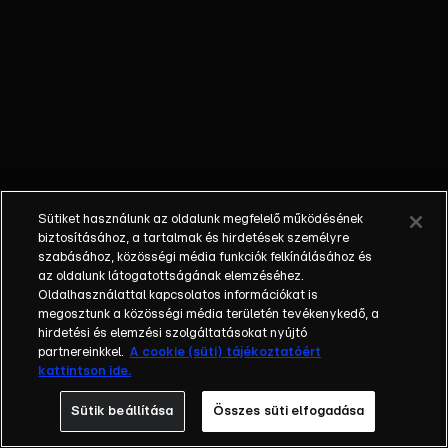
meg.
ELMERÜLT –
Autót lopott,
száguldozott
vele, majd a
Duna-völgyi-
főcsatornába
hajtott a tolvaj.
A búvárok
Sütiket használunk az oldalunk megfelelő működésének
senkit nem
biztosításához, a tartalmak és hirdetések személyre
találtak a
szabásához, közösségi média funkciók felkínálásához és
az oldalunk látogatottságának elemzéséhez.
kocsiban.
Oldalhasználattal kapcsolatos információkat is
KAMPÁNY –
megosztunk a közösségi média területén tevékenykedő, a
Egy piacon
hirdetési és elemzési szolgáltatásokat nyújtó
indította el
partnereinkkel.
A cookie (süti) tájékoztatóért
kattintson ide.
pártja
aláírásgyűjtését
Sütik beállítása
Összes süti elfogadása
a kormányfő az