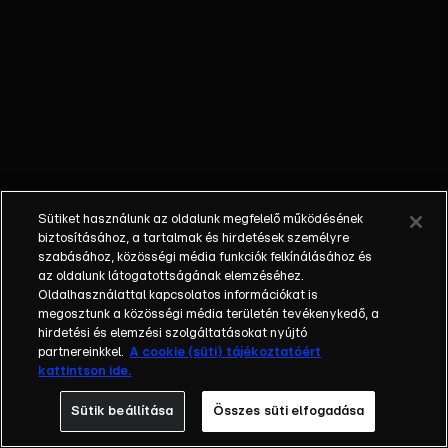
azonban nem
élte túl a
mérgező
gázokat.
GÁZOLÁS -
Meghalt az a
férfi, akit elütött
a hév
Sashalomnál,
Sütiket használunk az oldalunk megfelelő működésének
úgy tudjuk,
biztosításához, a tartalmak és hirdetések személyre
fülhallgatót
szabásához, közösségi média funkciók felkínálásához és
az oldalunk látogatottságának elemzéséhez.
használt, ezért
Oldalhasználattal kapcsolatos információkat is
nem vette észre
megosztunk a közösségi média területén tevékenykedő, a
a járművet az
hirdetési és elemzési szolgáltatásokat nyújtó
átkelőben.
partnereinkkel.
A cookie (süti) tájékoztatóért
kattintson ide.
TILTÁS - Nem
engedélyezi a
Sütik beállítása
Összes süti elfogadása
budapesti