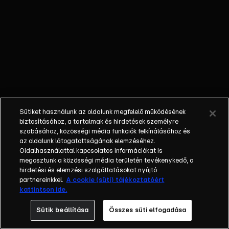
KUTYATÁMADÁS –
12 éves kislányt
marcangolt egy
megvadult kutya
Biharkeresztesen. A
gyerek a fején és a
combján sérült meg.
ÁLLATKÍNZÁS –
Villanydróttal egy
Sütiket használunk az oldalunk megfelelő működésének
bicikli után kötve
biztosításához, a tartalmak és hirdetések személyre
húztak egy néhány
szabásához, közösségi média funkciók felkínálásához és
az oldalunk látogatottságának elemzéséhez.
hetes cicát
Oldalhasználattal kapcsolatos információkat is
gyerekek Ercsiben. A
megosztunk a közösségi média területén tevékenykedő, a
rendőrség eljárást
hirdetési és elemzési szolgáltatásokat nyújtó
indított.
partnereinkkel.
A cookie (süti) tájékoztatóért
kattintson ide.
Sütik beállítása
Összes süti elfogadása