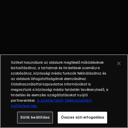
külügyminiszter
fia. Gyilkos -
megtalálták
annak a férfinak
a holttestét, aki
tavaly ősszel
halálra késelte
feleségét és
megsebesítette
Sütiket használunk az oldalunk megfelelő működésének
anyósát. Vita -
biztosításához, a tartalmak és hirdetések személyre
nekiment
szabásához, közösségi média funkciók felkínálásához és
az oldalunk látogatottságának elemzéséhez.
Mészáros
Oldalhasználattal kapcsolatos információkat is
Lőrinc Magyar
megosztunk a közösségi média területén tevékenykedő, a
Péternek, akit
hirdetési és elemzési szolgáltatásokat nyújtó
azzal vádolt
partnereinkkel.
A cookie (süti) tájékoztatóért
kattintson ide.
meg, hogy
korábban jól
Sütik beállítása
Összes süti elfogadása
fizető állasokat